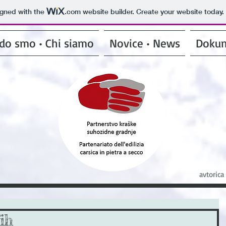
igned with the
.com
website builder. Create your website today.
do smo • Chi siamo
Novice • News
Dokum
avtorica
ih