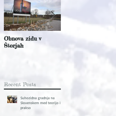
Obnova zidu v
Podelitev prvih
Štorjah
priznanj partnerstva
Recent Posts
Suhozidna gradnja na
Slovenskem med teorijo in
prakso