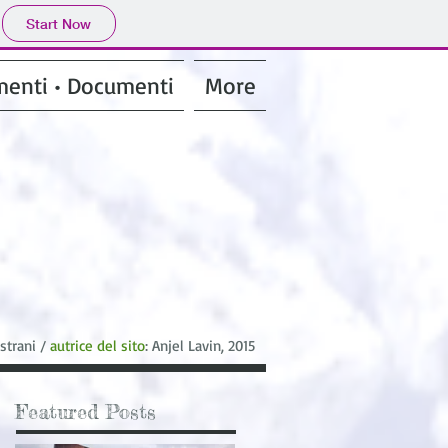
Start Now
enti • Documenti
More
 strani /
autrice del sito
: Anjel Lavin, 2015
Featured Posts