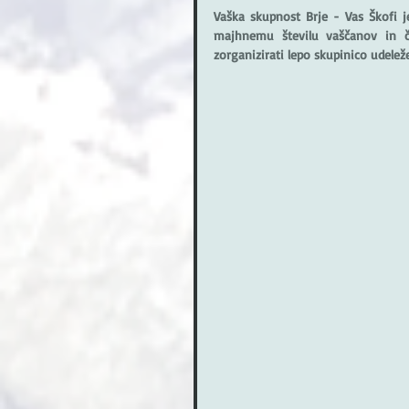
Vaška skupnost Brje - Vas Škofi 
majhnemu številu vaščanov in ča
zorganizirati lepo skupinico udelež