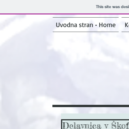
This site was des
Uvodna stran • Home
K
Delavnica v Škof