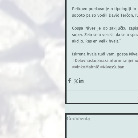
Petkovo predavanje o tipologiji in 
soboto pa so vodili David Terčon, I
Gospa Nives je ob zaključku zapis
super. Zelo sem vesela, da sem spo
akcijo. Res en velik hvala."
Iskrena hvala tudi vam, gospa Nive
#Delovnaskupinazainformiranjeino
#VinkoMahnič
#NivesSuban
Comments