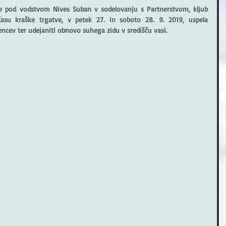
je pod vodstvom Nives Suban v sodelovanju s Partnerstvom, kljub 
su kraške trgatve, v petek 27. in soboto 28. 9. 2019, uspela 
encev ter udejaniti obnovo suhega zidu v središču vasi. 