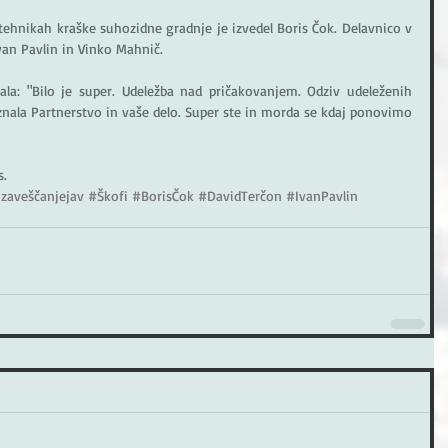
tehnikah kraške suhozidne gradnje je izvedel Boris Čok. Delavnico v 
van Pavlin in Vinko Mahnič. 
ala: "Bilo je super. Udeležba nad pričakovanjem. Odziv udeleženih 
znala Partnerstvo in vaše delo. Super ste in morda se kdaj ponovimo 
s.
zaveščanjejav
#Škofi
#BorisČok
#DavidTerčon
#IvanPavlin