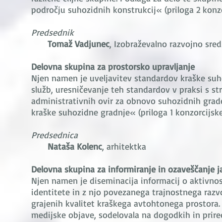
področju suhozidnih konstrukcij« (priloga 2 konz
Predsednik
Tomaž Vadjunec
, Izobraževalno razvojno sred
Delovna skupina za prostorsko upravljanje
Njen namen je uveljavitev standardov kraške suhoz
služb, uresničevanje teh standardov v praksi s st
administrativnih ovir za obnovo suhozidnih grad
kraške suhozidne gradnje« (priloga 1 konzorcijsk
Predsednica
Nataša Kolenc
, arhitektka
Delovna skupina za informiranje in ozaveščanje j
Njen namen je diseminacija informacij o aktivnos
identitete in z njo povezanega trajnostnega razv
grajenih kvalitet kraškega avtohtonega prostora.
medijske objave, sodelovala na dogodkih in prire