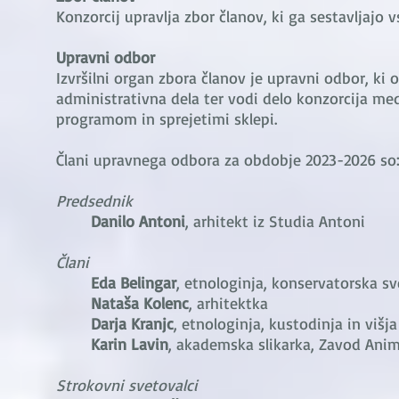
Konzorcij upravlja zbor članov, ki ga sestavljajo vs
Upravni odbor
Izvršilni organ zbora članov je upravni odbor, ki 
administrativna dela ter vodi delo konzorcija m
programom in sprejetimi sklepi.
Člani upravnega odbora za obdobje 2023-2026 so
Predsednik
Danilo Antoni
, arhitekt iz Studia Antoni
Člani
Eda Belingar
, etnologinja, konservatorska s
Nataša Kolenc
, arhitektka
Darja Kranjc
, etnologinja, kustodinja in višj
Karin Lavin
, akademska slikarka, Zavod Ani
Strokovni svetovalci