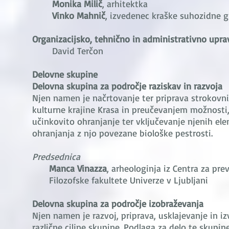
Monika Milič
, arhitektka
Vinko Mahnič
, izvedenec kraške suhozidne g
Organizacijsko, tehnično in administrativno uprav
David Terčon
Delovne skupine
Delovna skupina za področje raziskav in razvoja
Njen namen je načrtovanje ter priprava strokovn
kulturne krajine Krasa in preučevanjem možnosti,
učinkovito ohranjanje ter vključevanje njenih el
ohranjanja z njo povezane biološke pestrosti.
Predsednica
Manca Vinazza
, arheologinja iz Centra za pr
Filozofske fakultete Univerze v Ljubljani
Delovna skupina za področje izobraževanja
Njen namen je razvoj, priprava, usklajevanje in i
različne ciljne skupine. Podlaga za delo te skup