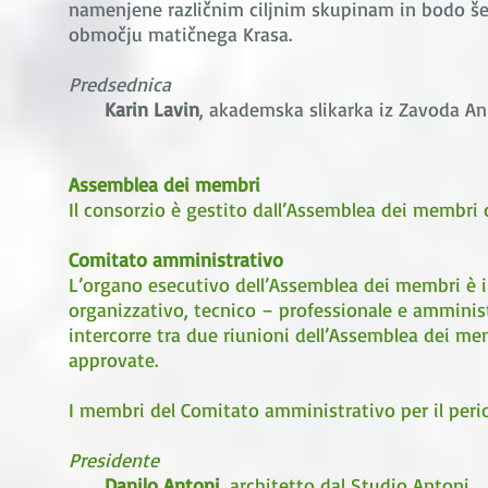
namenjene različnim ciljnim skupinam in bodo še
območju matičnega Krasa.
Predsednica
Karin Lavin
, akademska slikarka iz Zavoda 
Assemblea dei membri
Il consorzio è gestito dall’Assemblea dei membri c
Comitato amministrativo
L’organo esecutivo dell’Assemblea dei membri è i
organizzativo, tecnico – professionale e amminist
intercorre tra due riunioni dell’Assemblea dei m
approvate.
I membri del Comitato amministrativo per il per
Presidente
Danilo Antoni
, architetto dal Studio Antoni