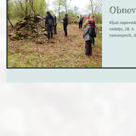
Obnova
Kljub napoved
nedeljo, 28. 4.
namenjenih, da