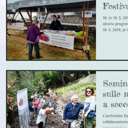
Festi
18. in 19. 5. 2
okviru program
18. 5. 2019, je 
Semin
sulle 
a secc
usposa
L'architetto D
collaborazione 
področ
paesaggisti e..