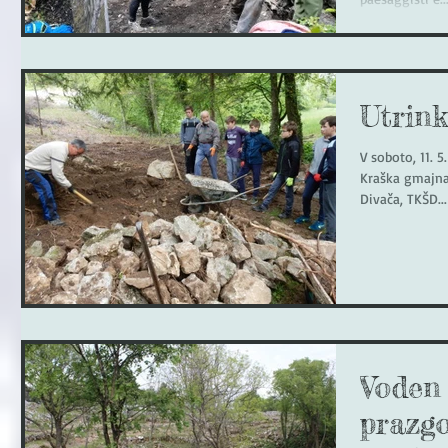
Utrink
V soboto, 11. 5
Kraška gmajna,
Divača, TKŠD...
Voden
prazg