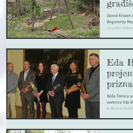
gradiš
Zavod Krasen K
Bogomirja Mag
za suho-zidno 
Eda B
prejem
prizna
Naša članica 
svetnica Eda B
kulturne dedišč